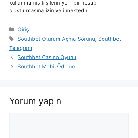
kullanmamış kişilerin yeni bir hesap
oluşturmasına izin verilmektedir.
Kategoriler
Giriş
Etiketler
Southbet Oturum Açma Sorunu
,
Southbet
Telegram
Southbet Casino Oyunu
Southbet Mobil Ödeme
Yorum yapın
Yorum