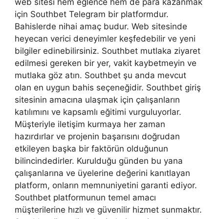
web sitesi hem eğlence hem de para kazanmak
için Southbet Telegram bir platformdur.
Bahislerde nihai amaç budur. Web sitesinde
heyecan verici deneyimler keşfedebilir ve yeni
bilgiler edinebilirsiniz. Southbet mutlaka ziyaret
edilmesi gereken bir yer, vakit kaybetmeyin ve
mutlaka göz atın. Southbet şu anda mevcut
olan en uygun bahis seçeneğidir. Southbet giriş
sitesinin amacına ulaşmak için çalışanların
katılımını ve kapsamlı eğitimi vurguluyorlar.
Müşteriyle iletişim kurmaya her zaman
hazırdırlar ve projenin başarısını doğrudan
etkileyen başka bir faktörün olduğunun
bilincindedirler. Kurulduğu günden bu yana
çalışanlarına ve üyelerine değerini kanıtlayan
platform, onların memnuniyetini garanti ediyor.
Southbet platformunun temel amacı
müşterilerine hızlı ve güvenilir hizmet sunmaktır.