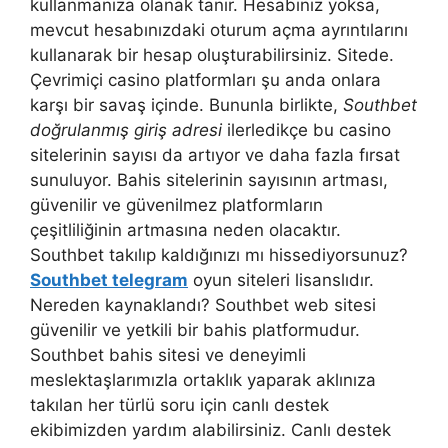
kullanmanıza olanak tanır. Hesabınız yoksa,
mevcut hesabınızdaki oturum açma ayrıntılarını
kullanarak bir hesap oluşturabilirsiniz. Sitede.
Çevrimiçi casino platformları şu anda onlara
karşı bir savaş içinde. Bununla birlikte,
Southbet
doğrulanmış giriş adresi
ilerledikçe bu casino
sitelerinin sayısı da artıyor ve daha fazla fırsat
sunuluyor. Bahis sitelerinin sayısının artması,
güvenilir ve güvenilmez platformların
çeşitliliğinin artmasına neden olacaktır.
Southbet takılıp kaldığınızı mı hissediyorsunuz?
Southbet telegram
oyun siteleri lisanslıdır.
Nereden kaynaklandı? Southbet web sitesi
güvenilir ve yetkili bir bahis platformudur.
Southbet bahis sitesi ve deneyimli
meslektaşlarımızla ortaklık yaparak aklınıza
takılan her türlü soru için canlı destek
ekibimizden yardım alabilirsiniz. Canlı destek