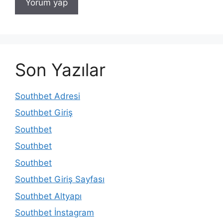
Son Yazılar
Southbet Adresi
Southbet Giriş
Southbet
Southbet
Southbet
Southbet Giriş Sayfası
Southbet Altyapı
Southbet İnstagram