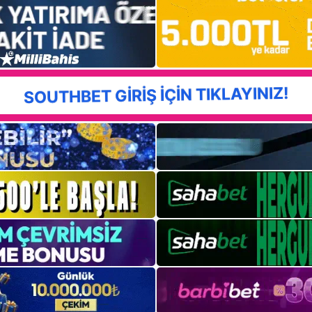
SOUTHBET GİRİŞ İÇİN TIKLAYINIZ!