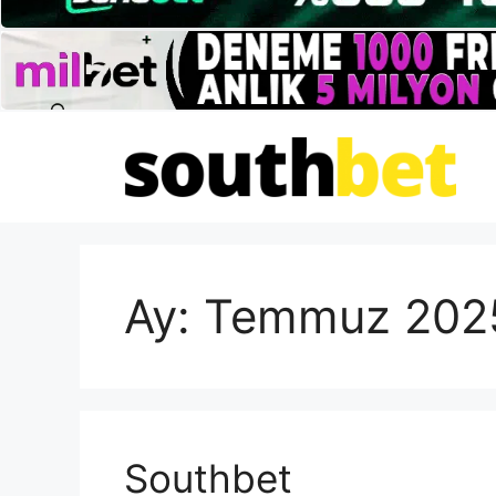
İçeriğe
atla
Ay:
Temmuz 202
Southbet