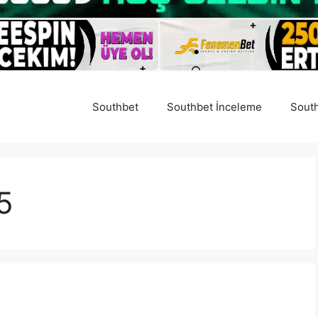
Southbet
Southbet İnceleme
South
5