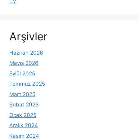
TV
Arşivler
Haziran 2026
Mayıs 2026
Eylül 2025
Temmuz 2025
Mart 2025
Şubat 2025
Ocak 2025
Aralık 2024
Kasım 2024