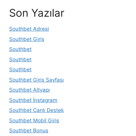
Son Yazılar
Southbet Adresi
Southbet Giriş
Southbet
Southbet
Southbet
Southbet Giriş Sayfası
Southbet Altyapı
Southbet İnstagram
Southbet Canlı Destek
Southbet Mobil Giriş
Southbet Bonus