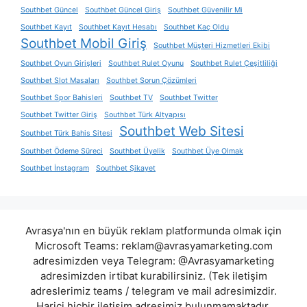
Southbet Güncel
Southbet Güncel Giriş
Southbet Güvenilir Mi
Southbet Kayıt
Southbet Kayıt Hesabı
Southbet Kaç Oldu
Southbet Mobil Giriş
Southbet Müşteri Hizmetleri Ekibi
Southbet Oyun Girişleri
Southbet Rulet Oyunu
Southbet Rulet Çeşitliliği
Southbet Slot Masaları
Southbet Sorun Çözümleri
Southbet Spor Bahisleri
Southbet TV
Southbet Twitter
Southbet Twitter Giriş
Southbet Türk Altyapısı
Southbet Web Sitesi
Southbet Türk Bahis Sitesi
Southbet Ödeme Süreci
Southbet Üyelik
Southbet Üye Olmak
Southbet İnstagram
Southbet Şikayet
Avrasya'nın en büyük reklam platformunda olmak için
Microsoft Teams:
reklam@avrasyamarketing.com
adresimizden veya Telegram: @Avrasyamarketing
adresimizden irtibat kurabilirsiniz. (Tek iletişim
adreslerimiz teams / telegram ve mail adresimizdir.
Harici hiçbir iletişim adresimiz bulunmamaktadır.