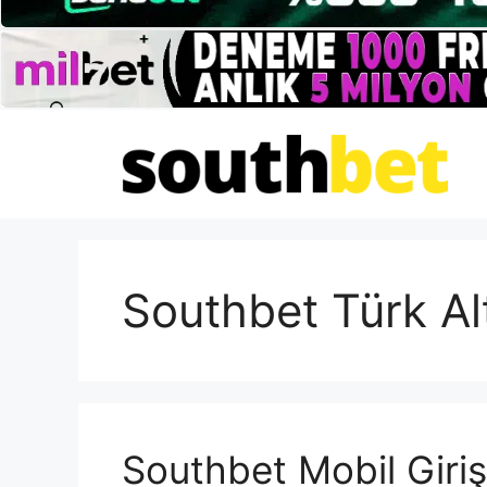
İçeriğe
atla
Southbet Türk Al
Southbet Mobil Giriş